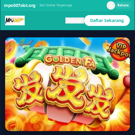
mpo007slot.org
Slot Online Terpercaya
Bahasa
Masuk
Daftar Sekarang