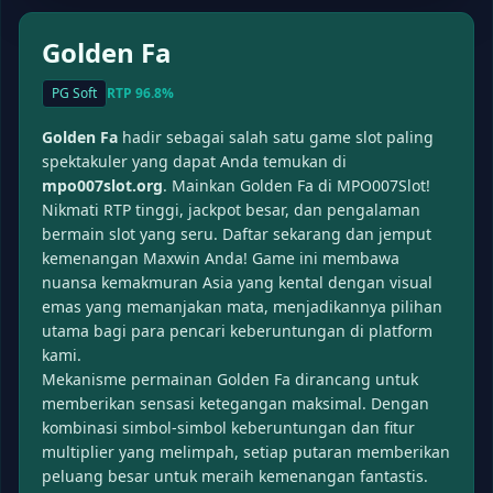
▶
Golden Fa
PG Soft
RTP 96.8%
Golden Fa
hadir sebagai salah satu game slot paling
spektakuler yang dapat Anda temukan di
mpo007slot.org
. Mainkan Golden Fa di MPO007Slot!
Nikmati RTP tinggi, jackpot besar, dan pengalaman
bermain slot yang seru. Daftar sekarang dan jemput
kemenangan Maxwin Anda! Game ini membawa
nuansa kemakmuran Asia yang kental dengan visual
emas yang memanjakan mata, menjadikannya pilihan
utama bagi para pencari keberuntungan di platform
kami.
Mekanisme permainan Golden Fa dirancang untuk
memberikan sensasi ketegangan maksimal. Dengan
kombinasi simbol-simbol keberuntungan dan fitur
multiplier yang melimpah, setiap putaran memberikan
peluang besar untuk meraih kemenangan fantastis.