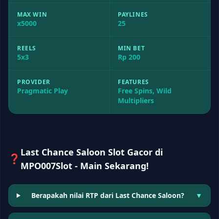
MAX WIN
PAYLINES
x5000
25
REELS
MIN BET
5x3
Rp 200
PROVIDER
FEATURES
Pragmatic Play
Free Spins, Wild
Multipliers
Last Chance Saloon Slot Gacor di
❓
MPO007Slot - Main Sekarang!
Berapakah nilai RTP dari Last Chance Saloon?
▼