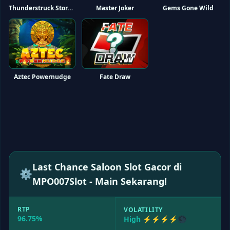
Thunderstruck Stormchaser
Master Joker
Gems Gone Wild
Aztec Powernudge
Fate Draw
Last Chance Saloon Slot Gacor di
⚙️
MPO007Slot - Main Sekarang!
RTP
VOLATILITY
96.75%
High ⚡⚡⚡⚡🌑