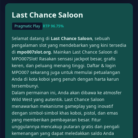
▶
Last Chance Saloon
Pragmatic Play
RTP 96.75%
Selamat datang di
Last Chance Saloon
, sebuah
pengalaman slot yang mendebarkan yang kini tersedia
di
mpo007slot.org
. Mainkan Last Chance Saloon di
MPO007Slot! Rasakan sensasi jackpot besar, grafis
keren, dan peluang menang tinggi. Daftar & login
MPO007 sekarang juga untuk memulai petualangan
Anda di kota koboi yang penuh dengan harta karun
tersembunyi.
Dalam permainan ini, Anda akan dibawa ke atmosfer
Wild West yang autentik. Last Chance Saloon
menawarkan mekanisme gameplay yang inovatif
dengan simbol-simbol khas koboi, pistol, dan emas
yang memberikan pembayaran besar. Fitur
unggulannya mencakup putaran gratis dan pengali
kemenangan yang dapat meledakkan saldo Anda