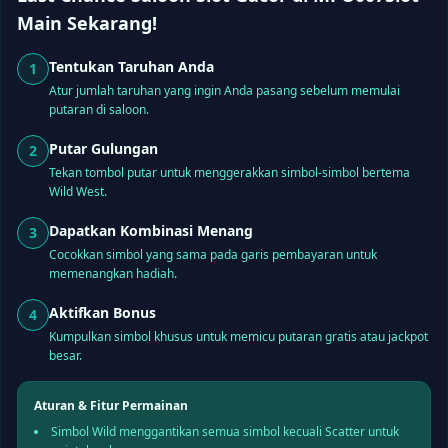
Main Sekarang!
Tentukan Taruhan Anda
1
Atur jumlah taruhan yang ingin Anda pasang sebelum memulai
putaran di saloon.
Putar Gulungan
2
Tekan tombol putar untuk menggerakkan simbol-simbol bertema
Wild West.
Dapatkan Kombinasi Menang
3
Cocokkan simbol yang sama pada garis pembayaran untuk
memenangkan hadiah.
Aktifkan Bonus
4
Kumpulkan simbol khusus untuk memicu putaran gratis atau jackpot
besar.
Aturan & Fitur Permainan
Simbol Wild menggantikan semua simbol kecuali Scatter untuk