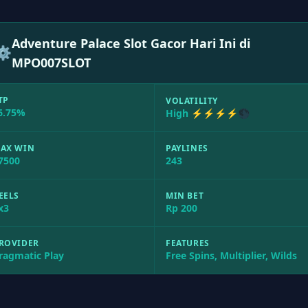
Adventure Palace Slot Gacor Hari Ini di
⚙️
MPO007SLOT
TP
VOLATILITY
6.75%
High ⚡⚡⚡⚡🌑
AX WIN
PAYLINES
7500
243
EELS
MIN BET
x3
Rp 200
ROVIDER
FEATURES
ragmatic Play
Free Spins, Multiplier, Wilds