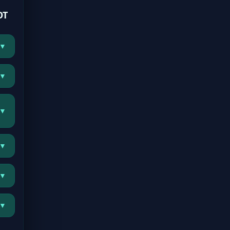
OT
▼
▼
▼
▼
▼
▼