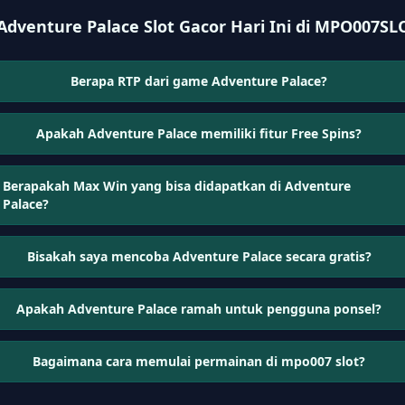
Adventure Palace Slot Gacor Hari Ini di MPO007SL
Berapa RTP dari game Adventure Palace?
Apakah Adventure Palace memiliki fitur Free Spins?
Berapakah Max Win yang bisa didapatkan di Adventure
Palace?
Bisakah saya mencoba Adventure Palace secara gratis?
Apakah Adventure Palace ramah untuk pengguna ponsel?
Bagaimana cara memulai permainan di mpo007 slot?