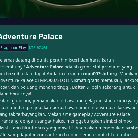
▶
Adventure Palace
Pragmatic Play
RTP 97.2%
elamat datang di dunia penuh misteri dan harta karun
ersembunyi!
Adventure Palace
adalah game slot premium yang
ini tersedia dan dapat Anda mainkan di
mpo007slot.org
. Mainkan
dventure Palace di MPO007SLOT! Nikmati grafis memukau, jackpo
esar, dan peluang menang tinggi. Daftar & login sekarang untuk
laim bonusnya!
alam game ini, pemain akan dibawa menjelajahi istana kuno yang
ipenuhi dengan jebakan berbahaya namun menyimpan kekayaan
ang tak terbayangkan. Mekanisme gameplay Adventure Palace
irancang dengan sangat halus, menggabungkan simbol-simbol
ksotis dan fitur bonus yang inovatif. Anda akan menemukan simbo
ild yang dapat menggantikan hampir semua simbol lain untuk