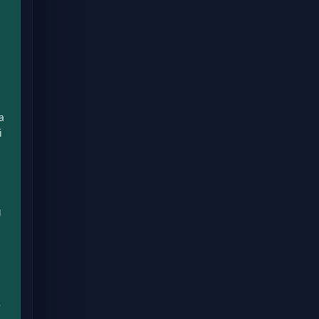
a
i
g
e