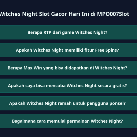
Witches Night Slot Gacor Hari Ini di MPO007Slot
Berapa RTP dari game Witches Night?
Apakah Witches Night memiliki fitur Free Spins?
Berapa Max Win yang bisa didapatkan di Witches Night?
Apakah saya bisa mencoba Witches Night secara gratis?
Apakah Witches Night ramah untuk pengguna ponsel?
Bagaimana cara memulai permainan Witches Night?