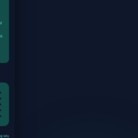
l
da
ng lalu