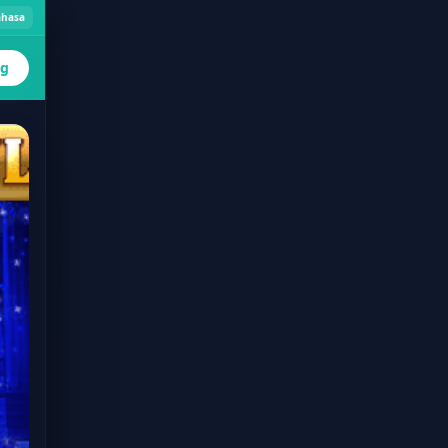
ahasa
ng