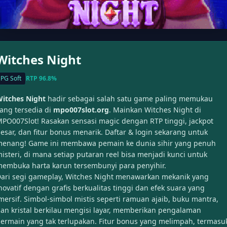
▶
Witches Night
PG Soft
RTP 96.8%
itches Night
hadir sebagai salah satu game paling memukau
ang tersedia di
mpo007slot.org
. Mainkan Witches Night di
PO007Slot! Rasakan sensasi magic dengan RTP tinggi, jackpot
esar, dan fitur bonus menarik. Daftar & login sekarang untuk
enang! Game ini membawa pemain ke dunia sihir yang penuh
isteri, di mana setiap putaran reel bisa menjadi kunci untuk
embuka harta karun tersembunyi para penyihir.
ari segi gameplay, Witches Night menawarkan mekanik yang
novatif dengan grafis berkualitas tinggi dan efek suara yang
mersif. Simbol-simbol mistis seperti ramuan ajaib, buku mantra,
an kristal berkilau mengisi layar, memberikan pengalaman
ermain yang tak terlupakan. Fitur bonus yang melimpah, termasu