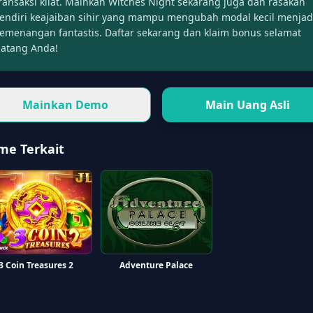
ransaksi kilat. Mainkan Witches Night sekarang juga dan rasakan
endiri keajaiban sihir yang mampu mengubah modal kecil menjad
emenangan fantastis. Daftar sekarang dan klaim bonus selamat
atang Anda!
Mainkan Demo
Main Uang Asli
me Terkait
3 Coin Treasures 2
Adventure Palace