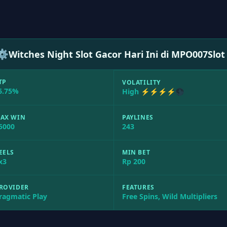
⚙️
Witches Night Slot Gacor Hari Ini di MPO007Slot
TP
VOLATILITY
6.75%
High ⚡⚡⚡⚡🌑
AX WIN
PAYLINES
5000
243
EELS
MIN BET
x3
Rp 200
ROVIDER
FEATURES
ragmatic Play
Free Spins, Wild Multipliers